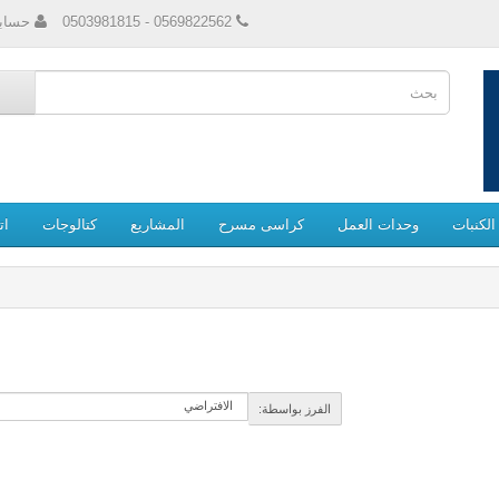
0569822562 - 0503981815
حساب
لكنبات
وحدات العمل
كراسى مسرح
المشاريع
كتالوجات
ات
الفرز بواسطة: