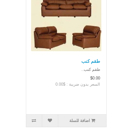
طقم كنب
طقم كنب..
$0.00
السعر بدون ضريبة : $0.00
اضافة للسلة